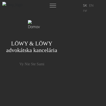
SK
EN
DE
LÖWY & LÖWY
advokátska kancelária
Vy Nie Ste Sami