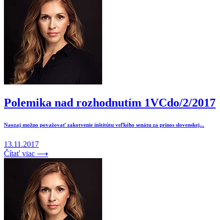
Polemika nad rozhodnutím 1VCdo/2/2017
Naozaj možno považovať zakotvenie inštitútu veľkého senátu za prínos slovenskej...
13.11.2017
Čítať viac ⟶