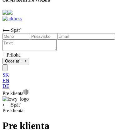
OR MS BA III Sro 77026/B
⟵ Späť
+ Príloha
SK
EN
DE
Pre klienta
⟵ Späť
Pre klienta
Pre klienta