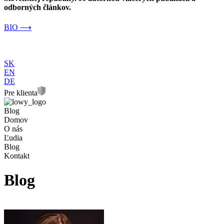
odborných článkov.
BIO ⟶
SK
EN
DE
Pre klienta
Blog
Domov
O nás
Ľudia
Blog
Kontakt
Blog