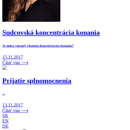
Sudcovská koncentrácia konania
Je sudca viazaný vlastnou koncentráciou konania?
15.11.2017
Čítať viac ⟶
Prijatie splnomocnenia
...
13.11.2017
Čítať viac ⟶
SK
EN
DE