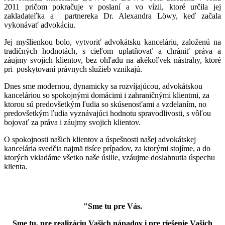
2011 pričom pokračuje v poslaní a vo vízii, ktoré určila jej
zakladateľka a partnereka Dr. Alexandra Löwy, keď začala
vykonávať advokáciu.
Jej myšlienkou bolo, vytvoriť advokátsku kanceláriu, založenú na
tradičných hodnotách, s cieľom uplatňovať a chrániť práva a
záujmy svojich klientov, bez ohľadu na akékoľvek nástrahy, ktoré
pri poskytovaní právnych služieb vznikajú.
Dnes sme modernou, dynamicky sa rozvíjajúcou, advokátskou
kanceláriou so spokojnými domácimi i zahraničnými klientmi, za
ktorou sú predovšetkým ľudia so skúsenosťami a vzdelaním, no
predovšetkým ľudia vyznávajúci hodnotu spravodlivosti, s vôľou
bojovať za práva i záujmy svojich klientov.
O spokojnosti našich klientov a úspešnosti našej advokátskej
kancelária svedčia najmä tisíce prípadov, za ktorými stojíme, a do
ktorých vkladáme všetko naše úsilie, vzáujme dosiahnutia úspechu
klienta.
"Sme tu pre Vás.
Sme tu, pre realizáciu Vašich nápadov i pre riešenie Vašich