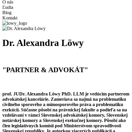
O nás
Ľudia
Blog
Kontakt
Dr. Alexandra Löwy
"PARTNER & ADVOKÁT"
prof. JUDr. Alexandra Löwy PhD. LLM je vedúcim partnerom
advokátskej kancelárie. Zameriava sa najmä na problematiku
civilného sporového a mimosporového práva a problematiku
exekúcií. Súčasne pôsobí na právnickej fakulte a podieľa sa na
vzdelávaní v rámci Slovenskej advokátskej komory, Slovenskej
notárskej komory a Slovenskej exekučnej komory. Pôsobí ako
člen legislatívnych komisií pod Ministerstvom spravodlivosti
Slovenskej republiky. Je autorkou viacerých publikácií a