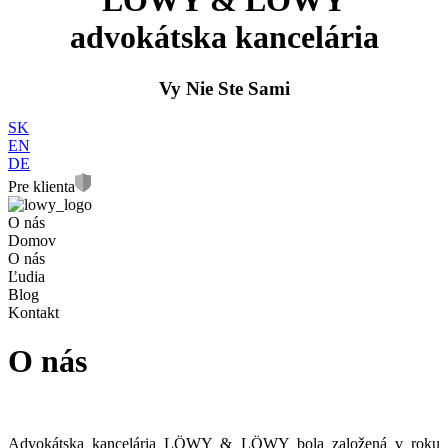
LÖWY & LÖWY
advokátska kancelária
Vy Nie Ste Sami
SK
EN
DE
Pre klienta
O nás
Domov
O nás
Ľudia
Blog
Kontakt
O nás
Advokátska kancelária LÖWY & LÖWY bola založená v roku