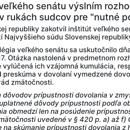
 veľkého senátu výslním rozho
j v rukách sudcov pre "nutné 
j republiky zakotvil inštitút veľkého s
í Najvyššieho súdu Slovenskej republik
égia veľkého senátu sa uskutočnilo dňa
017. Otázka nastolená v predmetnom ro
 vylúčená ich vzájomná kumulácia, resp
úd preskúma v dovolaní vymedzené dovo
 vád zmätočnosti.
 dôvodov prípustnosti dovolania v zmy
 uplatnené dôvody prípustnosti podľa 
nia obmedzí len na posúdenie prípustnos
mätočnosti uvedené v § 420 p. a) až f) 
 na skúmanie prípustnosti dovolania z h