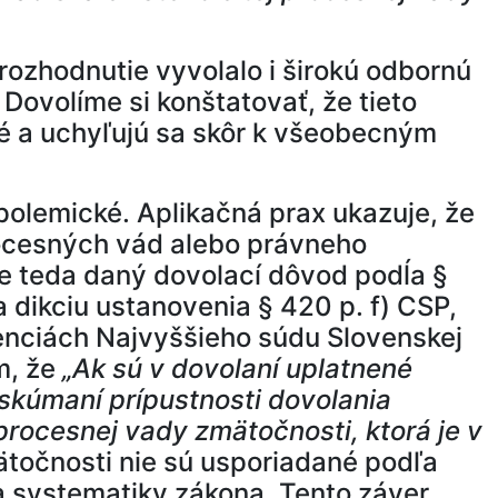
ozhodnutie vyvolalo i širokú odbornú
ovolíme si konštatovať, že tieto
é a uchyľujú sa skôr k všeobecným
polemické. Aplikačná prax ukazuje, že
rocesných vád alebo právneho
je teda daný dovolací dôvod podĺa §
 dikciu ustanovenia § 420 p. f) CSP,
tenciách Najvyššieho súdu Slovenskej
m, že
„Ak sú v dovolaní uplatnené
 skúmaní prípustnosti dovolania
procesnej vady zmätočnosti, ktorá je v
ätočnosti nie sú usporiadané podľa
ľa systematiky zákona. Tento záver