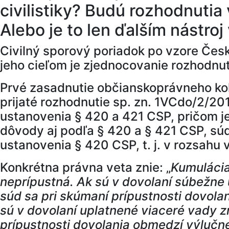
civilistiky? Budú rozhodnutia
Alebo je to len ďalším nástro
Civilný sporový poriadok po vzore Česke
jeho cieľom je zjednocovanie rozhodnut
Prvé zasadnutie občianskoprávneho kol
prijaté rozhodnutie sp. zn. 1VCdo/2/2
ustanovenia § 420 a 421 CSP, pričom je
dôvody aj podľa § 420 a § 421 CSP, s
ustanovenia § 420 CSP, t. j. v rozsahu
Konkrétna právna veta znie: „
Kumulácia
neprípustná. Ak sú v dovolaní súbežne
súd sa pri skúmaní prípustnosti dovola
sú v dovolaní uplatnené viaceré vady z
prípustnosti dovolania obmedzí výlučne