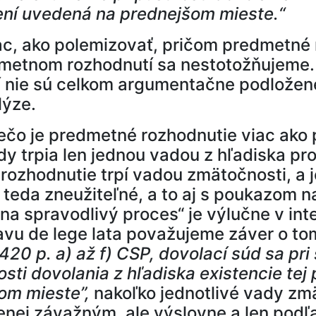
vení uvedená na prednejšom mieste.“
, ako polemizovať, pričom predmetné r
metnom rozhodnutí sa nestotožňujeme. D
í nie sú celkom argumentačne podložen
lýze.
ečo je predmetné rozhodnutie viac ako 
dy trpia len jednou vadou z hľadiska p
rozhodnutie trpí vadou zmätočnosti, a 
teda zneužiteľné, a to aj s poukazom na
na spravodlivý proces“ je výlučne v in
avu de lege lata považujeme záver o to
20 p. a) až f) CSP, dovolací súd sa pri
ti dovolania z hľadiska existencie tej 
om mieste”,
nakoľko jednotlivé vady zm
 menej závažným, ale výslovne a len pod