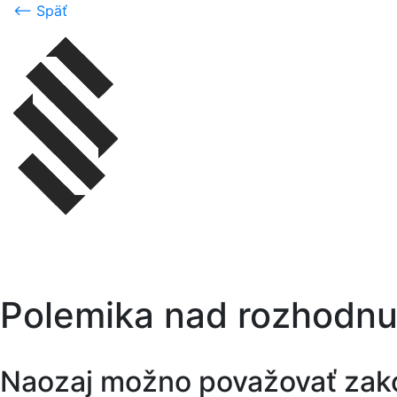
⟵ Späť
Polemika nad rozhodn
Naozaj možno považovať zakot