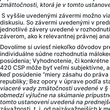
zmättočnosti, ktorá je v tomto ustano
S vyššie uvedenými závermi možno viac
diskusiu. So závermi uvedenými v pred
jednotlivé závery uvedené v rozhodnut
záverom, ako k relevantnej právnej ana
Dovolíme si uviesť niekoľko dôvodov pr
individuálne súdne rozhodnutia máloke
posúdenia; Vyhodnotenie, či konkrétne 
420 CSP môže byť veľmi subjektívne, a 
keď posúdenie “miery zásahu do práva 
republiky; Bez opory v úprave podľa st
viaceré vady zmätočnosti uvedené v § 4
obmedzí výlučne na skúmanie prípustnos
tomto ustanovení uvedená na prednejš
závažnosti, t. j. od najzávažnejších k