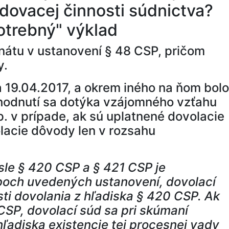
dovacej činnosti súdnictva?
potrebný" výklad
enátu v ustanovení § 48 CSP, pričom
y.
 19.04.2017, a okrem iného na ňom bolo
zhodnutí sa dotýka vzájomného vzťahu
. v prípade, ak sú uplatnené dovolacie
lacie dôvody len v rozsahu
sle § 420 CSP a § 421 CSP je
oboch uvedených ustanovení, dovolací
ti dovolania z hľadiska § 420 CSP. Ak
CSP, dovolací súd sa pri skúmaní
ľadiska existencie tej procesnej vady