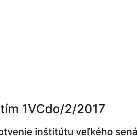
utím 1VCdo/2/2017
venie inštitútu veľkého sená